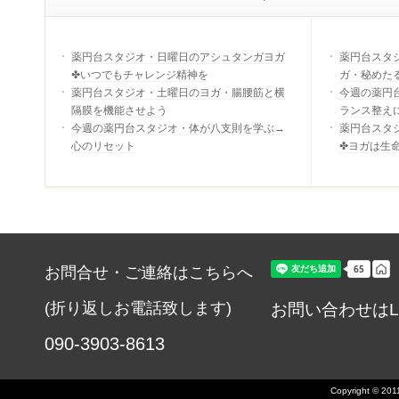
薬円台スタジオ・日曜日のアシュタンガヨガ
薬円台スタ
✤いつでもチャレンジ精神を
ガ・秘めた
薬円台スタジオ・土曜日のヨガ・腸腰筋と横
今週の薬円
隔膜を機能させよう
ランス整え
今週の薬円台スタジオ・体が八支則を学ぶ→
薬円台スタ
心のリセット
✤ヨガは生
お問合せ・ご連絡はこちらへ
(折り返しお電話致します)
お問い合わせはL
090-3903-8613
Copyright © 2