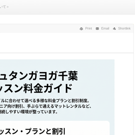
いて＞
Print
Email
Shortlink