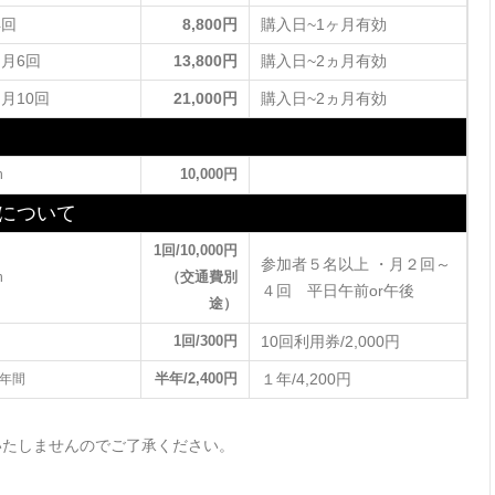
4回
8,800円
購入日~1ヶ月有効
ヵ月6回
13,800円
購入日~2ヵ月有効
ヶ月10回
21,000円
購入日~2ヵ月有効
n
10,000円
トについて
1回/10,000円
参加者５名以上 ・月２回～
n
（交通費別
４回 平日午前or午後
途）
10回利用券/2,000円
1回/300円
１年/4,200円
1年間
半年/2,400円
いたしませんのでご了承ください。