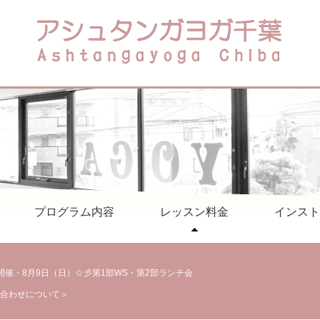
プログラム内容
レッスン料金
インスト
sary開催・8月9日（日）☆彡第1部WS・第2部ランチ会
合わせについて＞