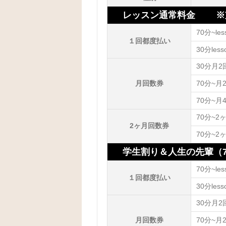
レッスン通常料金 ※支払
70分~les
１回都度払い
30分less
30分月2
月回数券
70分~月
70分~月
70分~2
2ヶ月回数券
70分~2
学生割り＆人生の先輩（
70分~les
１回都度払い
30分less
30分月2
月回数券
70分~月