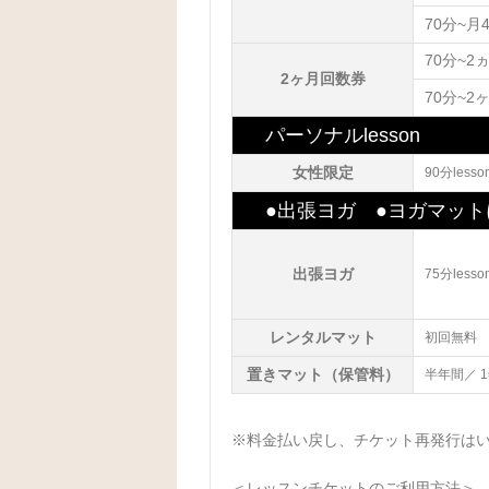
70分~月
70分~2
2ヶ月回数券
70分~2
パーソナルlesson
女性限定
90分lesso
●出張ヨガ ●ヨガマッ
出張ヨガ
75分lesso
レンタルマット
初回無料
置きマット（保管料）
半年間／ 
※料金払い戻し、チケット再発行は
＜レッスンチケットのご利用方法＞