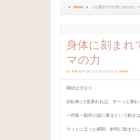
Home
＜お電話でのお問い合わせにつ
身体に刻まれ
マの力
BY
平岩 礼子
ON
2021年12月4日
IN
DIARY
継続は力なり…
自転車に1度乗れれば、ずーっと乗れ
一呼吸一動作の波に乗るという動き
マットに立った瞬間、鮮明に動きだ