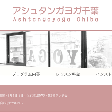
プログラム内容
レッスン料金
インスト
sary開催・8月9日（日）☆彡第1部WS・第2部ランチ会
合わせについて＞