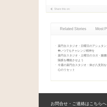
Share this on:
Related Stories
Most P
薬円台スタジオ・日曜日のアシュタン
✤いつでもチャレンジ精神を
薬円台スタジオ・土曜日のヨガ・腸腰
隔膜を機能させよう
今週の薬円台スタジオ・体が八支則を
心のリセット
お問合せ・ご連絡はこちらへ