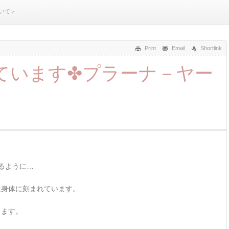
いて＞
Print
Email
Shortlink
ています✤プラーナ－ヤー
るように…
は身体に刻まれています。
します。