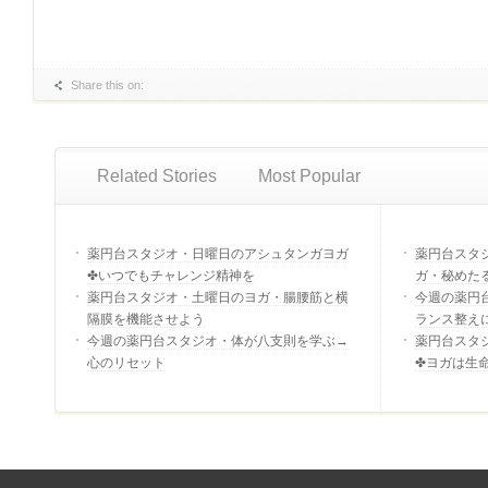
Share this on:
Related Stories
Most Popular
薬円台スタジオ・日曜日のアシュタンガヨガ
薬円台スタ
✤いつでもチャレンジ精神を
ガ・秘めた
薬円台スタジオ・土曜日のヨガ・腸腰筋と横
今週の薬円
隔膜を機能させよう
ランス整え
今週の薬円台スタジオ・体が八支則を学ぶ→
薬円台スタ
心のリセット
✤ヨガは生