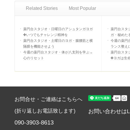
Related Stories
Most Popular
薬円台スタジオ・日曜日のアシュタンガヨガ
薬円台スタ
✤いつでもチャレンジ精神を
ガ・秘めた
薬円台スタジオ・土曜日のヨガ・腸腰筋と横
今週の薬円
隔膜を機能させよう
ランス整え
今週の薬円台スタジオ・体が八支則を学ぶ→
薬円台スタ
心のリセット
✤ヨガは生
お問合せ・ご連絡はこちらへ
(折り返しお電話致します)
お問い合わせはL
090-3903-8613