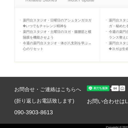
薬円台スタジオ・日曜日のアシュタンガヨガ
薬円台スタ
✤いつでもチャレンジ精神を
ガ・秘めた
薬円台スタジオ・土曜日のヨガ・腸腰筋と横
今週の薬円
隔膜を機能させよう
ランス整え
今週の薬円台スタジオ・体が八支則を学ぶ→
薬円台スタ
心のリセット
✤ヨガは生
お問合せ・ご連絡はこちらへ
(折り返しお電話致します)
お問い合わせはL
090-3903-8613
Copyright © 2