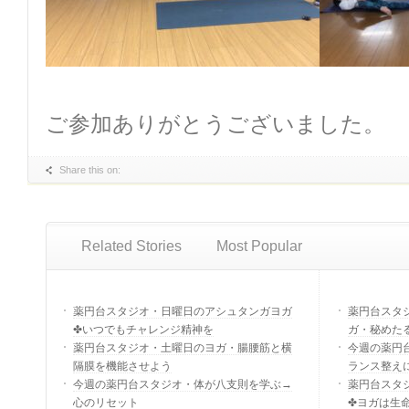
ご参加ありがとうございました。
Share this on:
Related Stories
Most Popular
薬円台スタジオ・日曜日のアシュタンガヨガ
薬円台スタ
✤いつでもチャレンジ精神を
ガ・秘めた
薬円台スタジオ・土曜日のヨガ・腸腰筋と横
今週の薬円
隔膜を機能させよう
ランス整え
今週の薬円台スタジオ・体が八支則を学ぶ→
薬円台スタ
心のリセット
✤ヨガは生