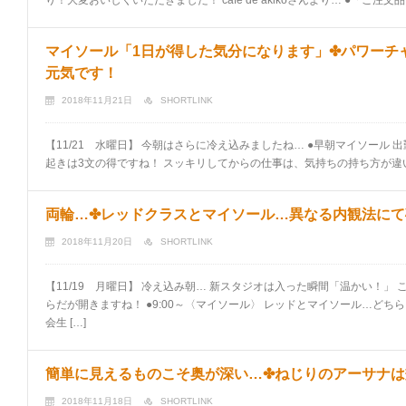
り！大変おいしくいただきました！ cafe de akikoさんより… ●「ご注文品
マイソール「1日が得した気分になります」✤パワーチ
元気です！
2018年11月21日
SHORTLINK
【11/21 水曜日】 今朝はさらに冷え込みましたね… ●早朝マイソール
起きは3文の得ですね！ スッキリしてからの仕事は、気持ちの持ち方が違い
両輪…✤レッドクラスとマイソール…異なる内観法にて
2018年11月20日
SHORTLINK
【11/19 月曜日】 冷え込み朝… 新スタジオは入った瞬間「温かい！」
らだが開きますね！ ●9:00～〈マイソール〉 レッドとマイソール…どち
会生 […]
簡単に見えるものこそ奥が深い…✤ねじりのアーサナは
2018年11月18日
SHORTLINK