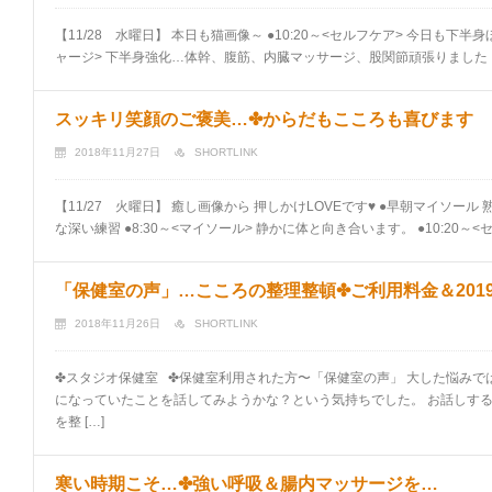
【11/28 水曜日】 本日も猫画像～ ●10:20～<セルフケア> 今日も下半身ほ
ャージ> 下半身強化…体幹、腹筋、内臓マッサージ、股関節頑張りました！ ☆2
スッキリ笑顔のご褒美…✤からだもこころも喜びます
2018年11月27日
SHORTLINK
【11/27 火曜日】 癒し画像から 押しかけLOVEです♥ ●早朝マイソー
な深い練習 ●8:30～<マイソール> 静かに体と向き合います。 ●10:20～<セル
「保健室の声」…こころの整理整頓✤ご利用料金＆201
2018年11月26日
SHORTLINK
✤スタジオ保健室 ✤保健室利用された方〜「保健室の声」 大した悩みで
になっていたことを話してみようかな？という気持ちでした。 お話しす
を整 […]
寒い時期こそ…✤強い呼吸＆腸内マッサージを…