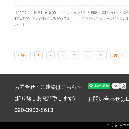
【11/17 土曜日】 ●10:00～〈アシュタンガヨガ初級〉 基礎では手の
1本1本がからだの動きに繋がってます。 どこもかしこも、あなどるなか
い […]
« 前へ
1
2
3
4
…
25
次へ »
お問合せ・ご連絡はこちらへ
(折り返しお電話致します)
お問い合わせはL
090-3903-8613
Copyright © 2