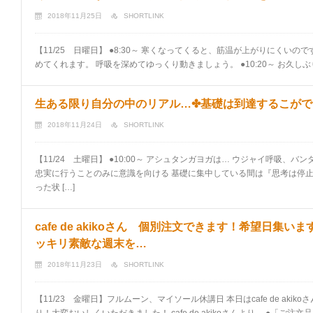
2018年11月25日
SHORTLINK
【11/25 日曜日】 ●8:30～ 寒くなってくると、筋温が上がりにくいの
めてくれます。 呼吸を深めてゆっくり動きましょう。 ●10:20～ お久しぶ
生ある限り自分の中のリアル…✤基礎は到達するこがで
2018年11月24日
SHORTLINK
【11/24 土曜日】 ●10:00～ アシュタンガヨガは… ウジャイ呼吸、
忠実に行うことのみに意識を向ける 基礎に集中している間は『思考は停
った状 […]
cafe de akikoさん 個別注文できます！希望日集い
ッキリ素敵な週末を…
2018年11月23日
SHORTLINK
【11/23 金曜日】フルムーン、マイソール休講日 本日はcafe de aki