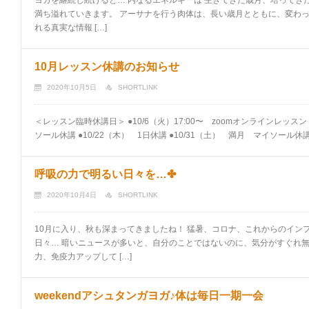
ヨガを継続し続けると… 内なるエネルギーは 生きてきた歳月、培ってき
満ち溢れていきます。 アーサナを行う肉体は、長い歳月とともに、変わっ
れる真実な情報 […]
10月レッスン休講のお知らせ
2020年10月5日
SHORTLINK
＜レッスン臨時休講日＞ ●10/6（火）17:00〜 zoomオンラインレッスン
ソール休講 ●10/22（木） 1日休講 ●10/31（土） 満月 マイソール休
呼吸の力で明るい日々を…✤
2020年10月4日
SHORTLINK
10月に入り、秋も深まってきましたね！ 猛暑、コロナ、これからのイン
日々… 暗いニュースが多いと、自分のことではないのに、気分がすぐれ無
力、免疫力アップして […]
weekendアシュタンガヨガ♪体は毎日一期一会