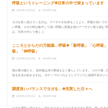
呼吸というトレーニング✤日常の中で深まっています
2020年10月25日
SHORTLINK
ヨガを長く続けている方は、アーサナが出来ることより、呼吸が深いです
い呼吸、ヨガの時は集中して深い呼吸に意識を傾けアーサナに取り組む 呼
は、日常の中にて無 […]
こころとからだの万能薬…呼吸✤「新呼吸」「心呼吸」
吸」「神呼吸」
2020年10月18日
SHORTLINK
我が家の猫たち… 室内猫は何の警戒もなく暮らしています。 コロナ禍…
送る生活が続きますね。 ボディブローのようにジワジワと体調不良やメンタ
調度良いバランスでヨガを…✤充実した日々へ
2020年10月11日
SHORTLINK