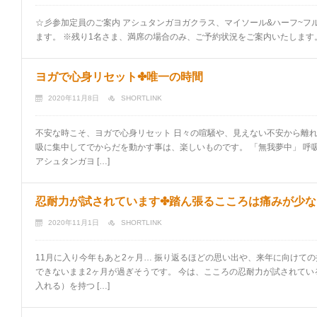
☆彡参加定員のご案内 アシュタンガヨガクラス、マイソール&ハーフ~フル
ます。 ※残り1名さま、満席の場合のみ、ご予約状況をご案内いたします。 
ヨガで心身リセット✤唯一の時間
2020年11月8日
SHORTLINK
不安な時こそ、ヨガで心身リセット 日々の喧騒や、見えない不安から離れ
吸に集中してでからだを動かす事は、楽しいものです。 「無我夢中」 呼
アシュタンガヨ […]
忍耐力が試されています✤踏ん張るこころは痛みが少な
2020年11月1日
SHORTLINK
11月に入り今年もあと2ヶ月… 振り返るほどの思い出や、来年に向けて
できないまま2ヶ月が過ぎそうです。 今は、こころの忍耐力が試されてい
入れる）を持つ […]